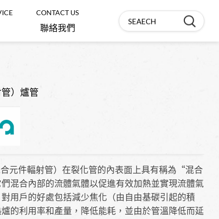
VICE
CONTACT US
聯絡我們
材料試驗機/各式常溫、高溫延伸
計
Biomedical ‧
Chemistry
射管）爐管
VST軟化點/HDT熱變形機
生醫‧化學
輕油裂解爐管、配件/滲碳儀
金相前處理/硬度計/顯微鏡
顯微鏡專用加熱/冷卻平台
（混合元件輻射管）在裂化管的內表面上具有稱為“混合
它們混合內部的流體氣體以促進有效加熱並實現流體氣
充放電儀
。對用戶的好處包括減少焦化（由自由基碳引起的積
熱爐的利用率和產量，降低能耗，並由於管溫降低而延