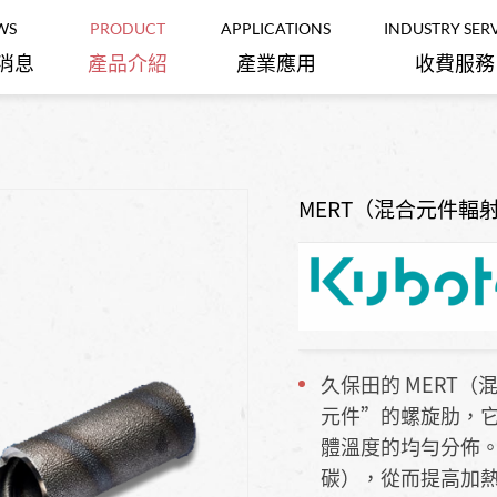
WS
PRODUCT
APPLICATIONS
INDUSTRY SER
消息
產品介紹
產業應用
收費服務
Metal ‧ plastic
輪廓儀/粗糙度量測儀
晶片厚度/翹曲度量測儀
Lithium battery
‧ rubber ‧
production
polymer
inspection
Mooney 門尼黏度儀/Die
MERT（混合元件輻
硬度計/拉伸刀模/切割機
金屬‧塑膠‧橡
Rheometer無轉子流變儀
鋰電池製作檢驗
膠‧高分子
池相關製作檢測設備
二次電池研究生產設備
Automation of
精密量測儀器
粗度/階高/奈米硬度計標準試片
various
Petrochemical
instruments and
industry
瀝青/重油聚合質化及碳化設備:
robots
科技及化學分析
聚合槽/UV爐/高溫爐
久保田的 MERT
石化業相關
各式儀器與機器人
元件”的螺旋肋，
壓痕機械性質分析儀
橡膠測試
協作自動化
體溫度的均勻分佈
碳），從而提高加