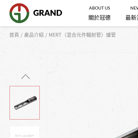
ABOUT US
NE
關於冠德
最新
首頁
產品介紹
MERT（混合元件輻射管）爐管
白光干涉儀/共軛焦顯微鏡
光學
Semiconductor
and
Optoelectronics
碳纖維/頭髮拉力扭力測試儀
橡膠
半導體‧光電
紙張/塑膠薄膜 材料試驗機
鋰電
客製機台/儀器與協作機器人自動
機械
化設計
Academic
Research
磨耗/動態疲勞測試機
生醫
學校研究機關
手套箱
奈米
全部產品