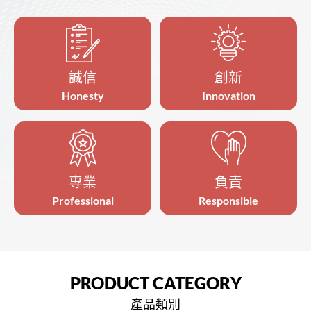
誠信
創新
Honesty
Innovation
專業
負責
Professional
Responsible
PRODUCT
CATEGORY
產品類別