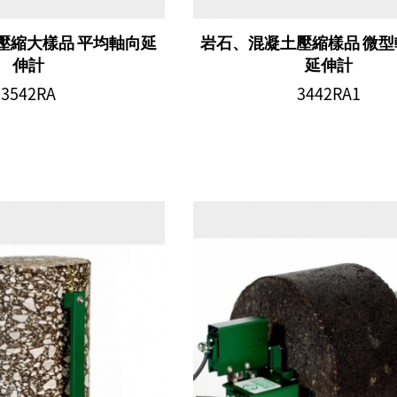
壓縮大樣品 平均軸向延
岩石、混凝土壓縮樣品 微
伸計
延伸計
3542RA
3442RA1