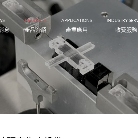
WS
PRODUCT
APPLICATIONS
INDUSTRY SER
消息
產品介紹
產業應用
收費服務
Metal ‧ plastic
輪廓儀/粗糙度量測儀
晶片厚度/翹曲度量測儀
Lithium battery
‧ rubber ‧
production
polymer
inspection
Mooney 門尼黏度儀/Die
硬度計/拉伸刀模/切割機
金屬‧塑膠‧橡
Rheometer無轉子流變儀
鋰電池製作檢驗
膠‧高分子
池相關製作檢測設備
二次電池研究生產設備
Automation of
精密量測儀器
粗度/階高/奈米硬度計標準試片
various
Petrochemical
instruments and
industry
瀝青/重油聚合質化及碳化設備:
robots
科技及化學分析
聚合槽/UV爐/高溫爐
石化業相關
各式儀器與機器人
壓痕機械性質分析儀
橡膠測試
協作自動化