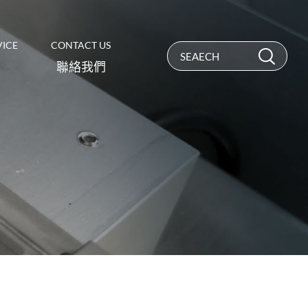
VICE
CONTACT US
聯絡我們
材料試驗機/各式常溫、高溫延伸
計
Biomedical ‧
Chemistry
VST軟化點/HDT熱變形機
生醫‧化學
輕油裂解爐管、配件/滲碳儀
金相前處理/硬度計/顯微鏡
顯微鏡專用加熱/冷卻平台
充放電儀