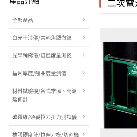
產品介紹
二次電
全部產品
全部產品
白光干涉儀/共軛焦顯微鏡
光學輪廓儀/粗糙度量測儀
晶片厚度/翹曲度量測儀
材料試驗機/各式常溫、高溫
延伸計
碳纖維/頭髮拉力扭力測試儀
橡膠硬度計/拉伸刀模/切割機