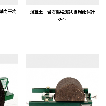
型軸向平均
混凝土、岩石壓縮測試 圓周延伸計
3544