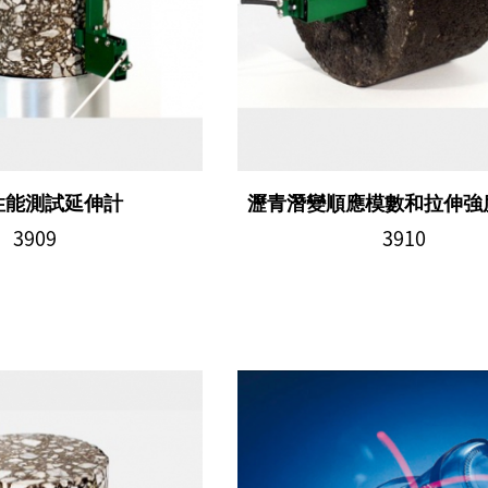
性能測試延伸計
瀝青潛變順應模數和拉伸強
3909
3910