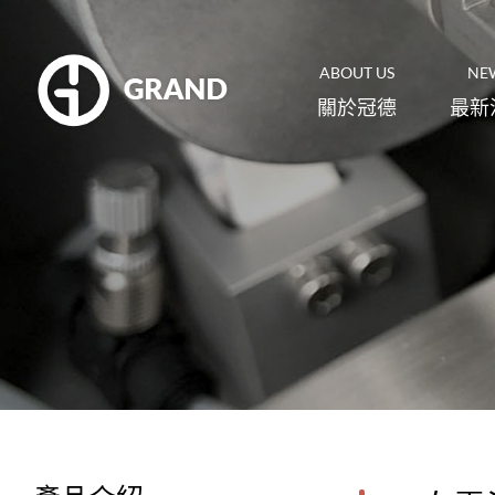
ABOUT US
NE
關於冠德
最新
白光干涉儀/共軛焦顯微鏡
光學
Semiconductor
and
Optoelectronics
碳纖維/頭髮拉力扭力測試儀
橡膠
半導體‧光電
紙張/塑膠薄膜 材料試驗機
鋰電
客製機台/儀器與協作機器人自動
機械
化設計
Academic
Research
磨耗/動態疲勞測試機
生醫
學校研究機關
手套箱
奈米