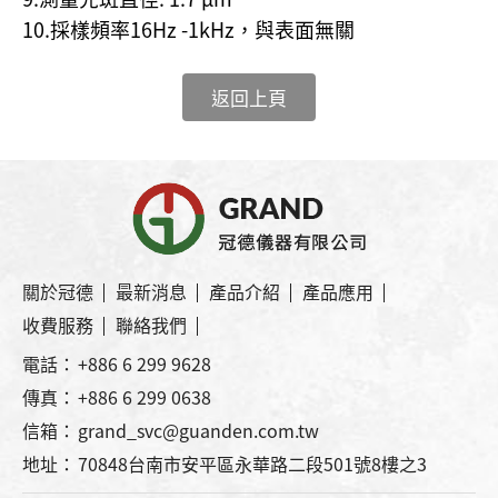
10.採樣頻率16Hz -1kHz，與表面無關
返回上頁
關於冠德
最新消息
產品介紹
產品應用
收費服務
聯絡我們
電話：
+886 6 299 9628
傳真：
+886 6 299 0638
信箱：
grand_svc@guanden.com.tw
地址：
70848台南市安平區永華路二段501號8樓之3