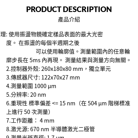
PRODUCT DESCRIPTION
產品介紹
原理: 使用振盪物鏡確定樣品表面的最大光密
度。 在振盪的每個半週期之後
可以使用輪廓值。測量範圍內的任意輪
廓步長在 5ms 內再現。 測量結果與測量方向無關。
2.控制器外殼: 260x180x80 mm，獨立單元
3.傳感器尺寸: 122x70x27 mm
4.測量範圍 1000 µm
5.分辨率: 20 nm
6.重現性 標準偏差 <= 15 nm（在 504 µm 階梯標准
上進行 50 次測量）
7.工作距離： 4 mm
8.激光源: 670 nm 半導體激光二極管
9.測量光斑直徑: 1.7 µm