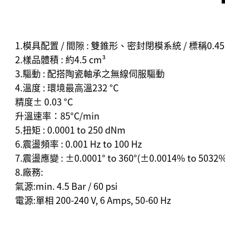
1.模具配置 / 間隙 : 雙錐形、密封閉模系統 / 標稱0.4
2.樣品體積 : 約4.5 cm³
3.驅動 : 配搭陶瓷軸承之無線伺服驅動
4.溫度 : 環境最高溫232 °C
精度± 0.03 °C
升溫速率：85°C/min
5.扭矩 : 0.0001 to 250 dNm
6.震盪頻率 : 0.001 Hz to 100 Hz
7.震盪應變 : ±0.0001° to 360°(±0.0014% to
8.廠務:
氣源:min. 4.5 Bar / 60 psi
電源:單相 200-240 V, 6 Amps, 50-60 Hz