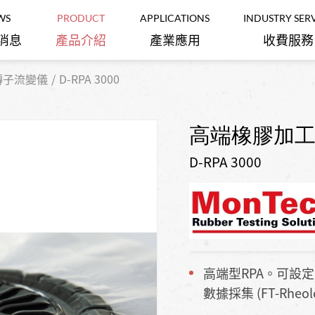
WS
PRODUCT
APPLICATIONS
INDUSTRY SER
消息
產品介紹
產業應用
收費服務
r無轉子流變儀
D-RPA 3000
Metal ‧ plastic
輪廓儀/粗糙度量測儀
晶片厚度/翹曲度量測儀
Lithium battery
‧ rubber ‧
production
polymer
inspection
Mooney 門尼黏度儀/Die
高端橡膠加工分
硬度計/拉伸刀模/切割機
金屬‧塑膠‧橡
Rheometer無轉子流變儀
鋰電池製作檢驗
膠‧高分子
D-RPA 3000
池相關製作檢測設備
二次電池研究生產設備
Automation of
精密量測儀器
粗度/階高/奈米硬度計標準試片
various
Petrochemical
instruments and
industry
瀝青/重油聚合質化及碳化設備:
robots
科技及化學分析
聚合槽/UV爐/高溫爐
石化業相關
各式儀器與機器人
壓痕機械性質分析儀
橡膠測試
協作自動化
高端型RPA。可設
數據採集 (FT-Rheo