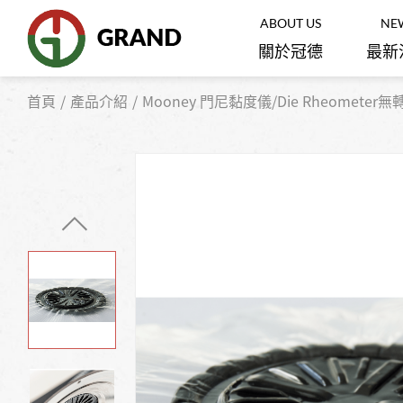
ABOUT US
NE
關於冠德
最新
首頁
產品介紹
Mooney 門尼黏度儀/Die Rheomete
白光干涉儀/共軛焦顯微鏡
光學
Semiconductor
and
Optoelectronics
碳纖維/頭髮拉力扭力測試儀
橡膠
半導體‧光電
紙張/塑膠薄膜 材料試驗機
鋰電
客製機台/儀器與協作機器人自動
機械
化設計
Academic
Research
磨耗/動態疲勞測試機
生醫
學校研究機關
手套箱
奈米
全部產品