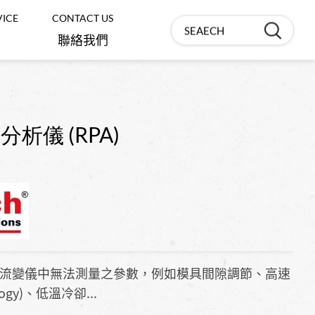
VICE
CONTACT US
聯絡我們
材料試驗機/各式常溫、高溫延伸
計
Biomedical ‧
Chemistry
析儀 (RPA)
VST軟化點/HDT熱變形機
生醫‧化學
輕油裂解爐管、配件/滲碳儀
金相前處理/硬度計/顯微鏡
顯微鏡專用加熱/冷卻平台
充放電儀
定流變儀中無法測量之參數，例如模具間隙調節、高速
logy)、低溫冷卻...