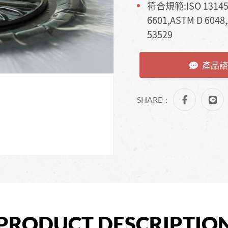
符合規範:ISO 13145,I
6601,ASTM D 6048
53529
產品諮
SHARE：
PRODUCT DESCRIPTIO