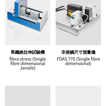
單纖維拉伸試驗機
非接觸尺寸測量儀
fibra.stress (Single
FDAS 770 (Single fibre
fibre dimensional
dimensional)
,tensile)