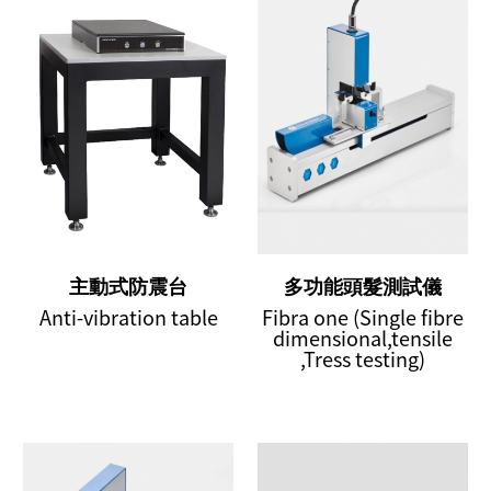
主動式防震台
多功能頭髮測試儀
Anti-vibration table
Fibra one (Single fibre
dimensional,tensile
,Tress testing)