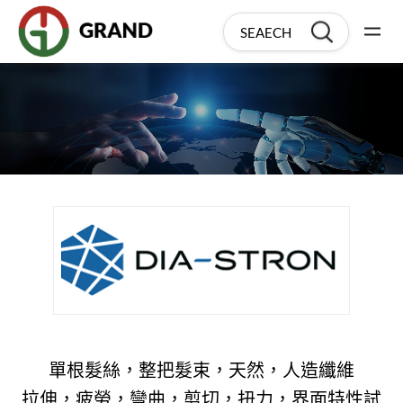
單根髮絲，整把髮束，天然，人造纖維
拉伸，疲勞，彎曲，剪切，扭力，界面特性試