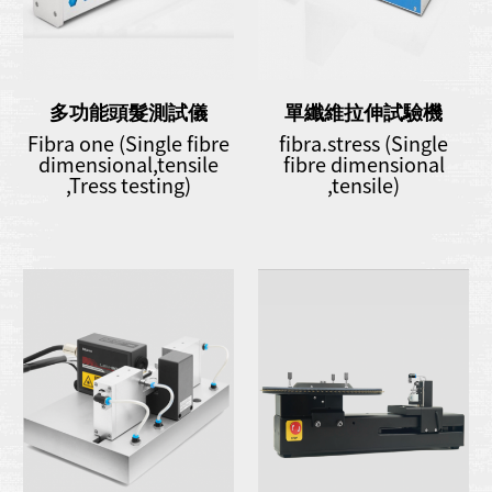
多功能頭髮測試儀
單纖維拉伸試驗機
Fibra one (Single fibre
fibra.stress (Single
dimensional,tensile
fibre dimensional
,Tress testing)
,tensile)